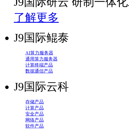
J9国际研云 研制一体
了解更多
J9国际鲲泰
AI算力服务器
通用算力服务器
计算终端产品
数据通信产品
J9国际云科
存储产品
计算产品
安全产品
网络产品
软件产品