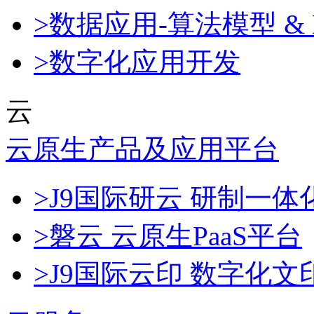
>数据应用-算法模型 & 
>数字化应用开发
云
云原生产品及应用平台
>J9国际研云 研制一
>磐云 云原生PaaS平台
>J9国际云印 数字化