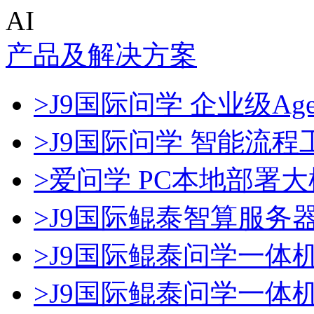
AI
产品及解决方案
>J9国际问学 企业级Age
>J9国际问学 智能流程
>爱问学 PC本地部署
>J9国际鲲泰智算服务
>J9国际鲲泰问学一体
>J9国际鲲泰问学一体机D