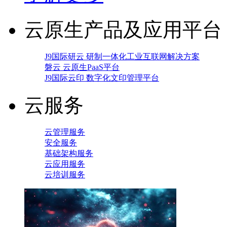
云原生产品及应用平台
J9国际研云 研制一体化工业互联网解决方案
磐云 云原生PaaS平台
J9国际云印 数字化文印管理平台
云服务
云管理服务
安全服务
基础架构服务
云应用服务
云培训服务