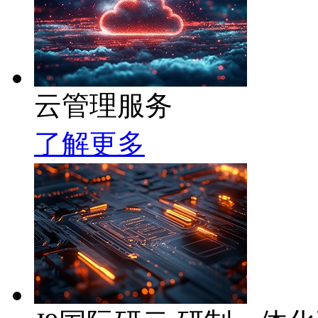
云管理服务
了解更多