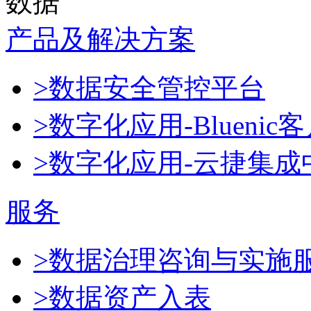
数据
产品及解决方案
>数据安全管控平台
>数字化应用-Blueni
>数字化应用-云捷集成
服务
>数据治理咨询与实施
>数据资产入表